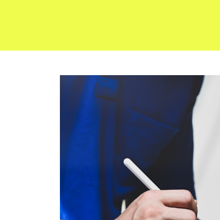
Formulair
route éq
machiner
Formulair
sécurité a
Formulair
Formulair
Formulair
chantier
Formulair
Responsab