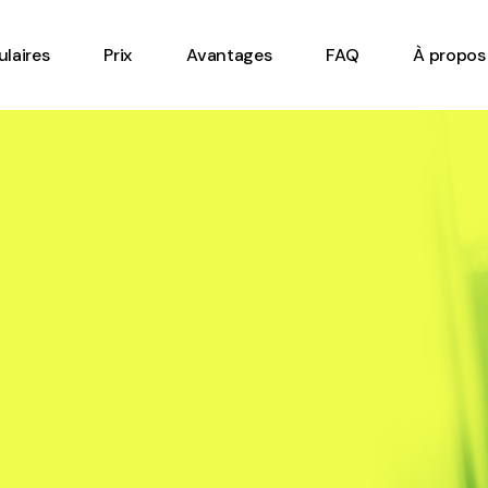
Feuille de temps en ligne
laires
Prix
Avantages
FAQ
À propos
Gestion de l’inventaire
Inspection de
l’équipement
e temps en ligne
Bon de travail
e l’inventaire
Check-list digital
n de
Formulaire de tournée de
ment
plancher
avail
Formulaire de ronde de
 digital
sécurité véhicule lourd
e de tournée de
Formulaire de rapport
Formulaire de mise en
e de ronde de
route équipement ou
véhicule lourd
machinerie
e de rapport
Formulaire de santé et