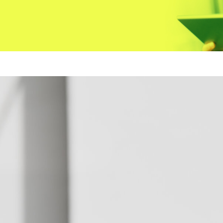
sécurité au travail
e de mise en
uipement ou
Formulaire de soumission
ie
Formulaire de facture
e de santé et
Formulaire de journal de
u travail
chantier
e de soumission
Formulaire de décharge de
e de facture
Responsabilité
e de journal de
e de décharge de
ilité