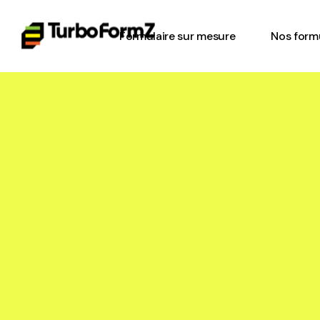
Formulaire sur mesure
Nos formu
Feuille d
Gestion d
Inspectio
l’équipe
Bon de tr
Check-list
Formulair
plancher
Formulair
sécurité 
Formulair